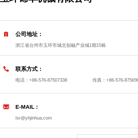
公司地址：
浙江省台州市玉环市城北创融产业城1期15栋
联系方式：
电话：+86-576-87507338
传真：+86-576-87569
E-MAIL :
Isr@yhjinhua.com