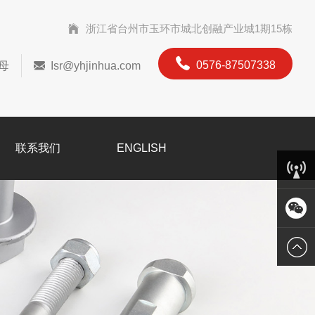
浙江省台州市玉环市城北创融产业城1期15栋
0576-87507338
母
Isr@yhjinhua.com
联系我们
ENGLISH
客服中
心
微信