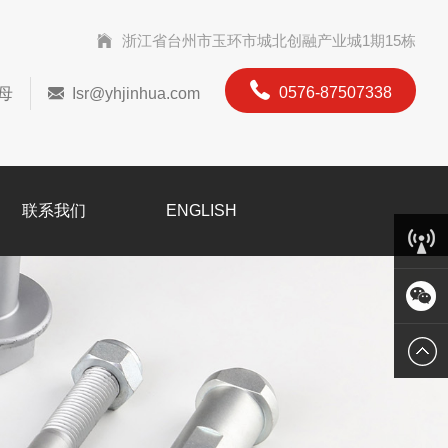
浙江省台州市玉环市城北创融产业城1期15栋
0576-87507338
母
Isr@yhjinhua.com
联系我们
ENGLISH
客服中
心
微信